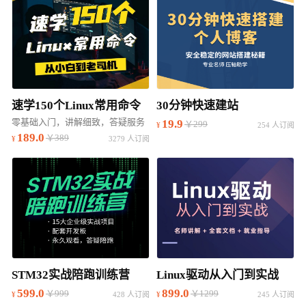
速学150个Linux常用命令
30分钟快速建站
零基础入门，讲解细致，答疑服务
19.9
￥299
254 人订阅
189.0
￥389
3279 人订阅
STM32实战陪跑训练营
Linux驱动从入门到实战
599.0
899.0
￥999
￥1299
428 人订阅
245 人订阅