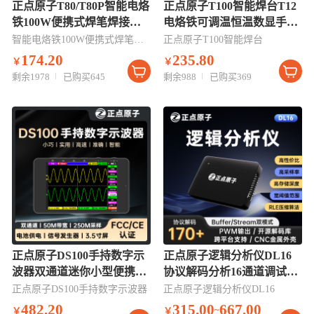
正点原子T80/T80P智能电烙
正点原子T100智能焊台T12
铁100W便携式焊笔焊接家
电烙铁可调温恒温数显手机
用维修
维修超936焊接
智能电烙铁100W便携式焊笔焊接
正点原子T100智能焊台
174.20
235.80
￥
￥
剩余1978
已购买645
剩余988
已购买369
正点原子DS100手持数字示
正点原子逻辑分析仪DL16
波器双通道迷你小型便携式
协议解码分析16通道调试助
信号发生器50M
手解析利器
正点原子DS100手持数字示波器
正点原子逻辑分析仪DL16
482.20
315.00
667.00
~
￥
￥