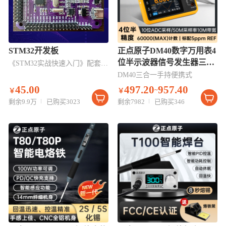
STM32开发板
正点原子DM40数字万用表4
位半示波器信号发生器三合
《STM32实战快速入门》配套开发板
一手持便携式
DM40三合一手持便携式
45.00
497.20
957.40
~
￥
￥
剩余9.9万
已购买3023
剩余7982
已购买346