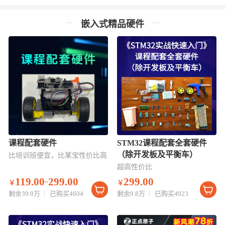
嵌入式精品硬件
课程配套硬件
STM32课程配套全套硬件
（除开发板及平衡车）
比培训班便宜，比某宝性价比高
超高性价比
119.00
299.00
299.00
~
￥
￥
剩余39.9万
已购买4604
剩余9.8万
已购买4923