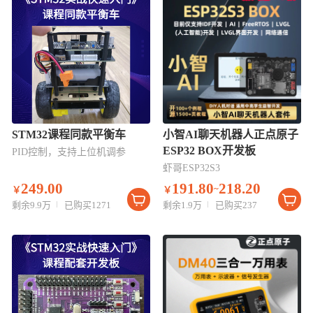
STM32课程同款平衡车
小智AI聊天机器人正点原子
ESP32 BOX开发板
PID控制，支持上位机调参
虾哥ESP32S3
249.00
191.80
218.20
~
￥
￥
剩余9.9万
已购买1271
剩余1.9万
已购买237